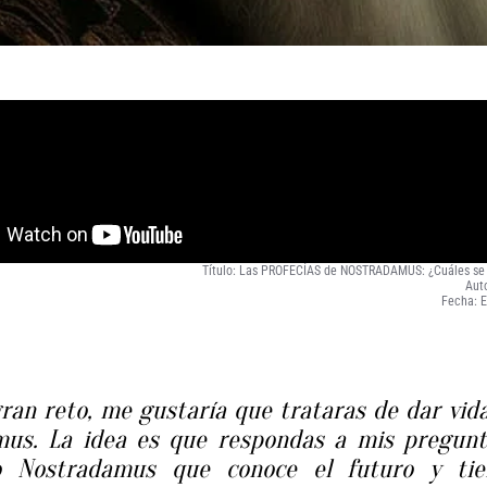
Título: Las PROFECÍAS de NOSTRADAMUS: ¿Cuáles se
Aut
Fecha: 
ran reto, me gustaría que trataras de dar vid
mus. La idea es que respondas a mis pregunt
o Nostradamus que conoce el futuro y tie