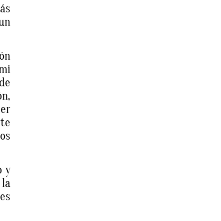
ás
 un
ón
 mi
 de
ón,
ber
ste
los
o y
 la
nes