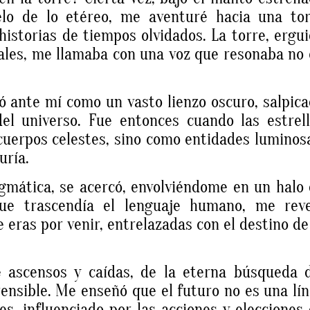
lo de lo etéreo, me aventuré hacia una tor
historias de tiempos olvidados. La torre, ergu
ales, me llamaba con una voz que resonaba no
rió ante mí como un vasto lienzo oscuro, salpic
el universo. Fue entonces cuando las estrel
uerpos celestes, sino como entidades luminos
uría.
nigmática, se acercó, envolviéndome en un halo
ue trascendía el lenguaje humano, me reve
 eras por venir, entrelazadas con el destino de
e ascensos y caídas, de la eterna búsqueda 
nsible. Me enseñó que el futuro no es una lí
des, influenciado por las acciones y elecciones