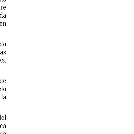
re
ida
 en
ado
las
as,
 de
ló
 la
del
nea
 de