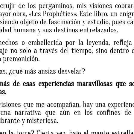
 crujir de los pergaminos, mis visiones cobra
yor obra, «Les Prophéties». Este libro, un eni
siendo objeto de fascinación y estudio, pues c
jidad humana y sus destinos entrelazados.
echos o embellecida por la leyenda, refleja
aje no solo a través del tiempo, sino dentro 
a premonición.
ias, ¿qué más ansías desvelar?
más de esas experiencias maravillosas que s
as.
 visiones que me acompañan, hay una experien
 una narrativa que aún en los confines de 
ibrante y misteriosa.
en la torre? Cierta vez, bajo el manto estrell