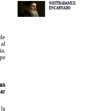
NOSTRADAMUS
ENCARNADO
 de
 al
ía.
mpo
an
tar
la