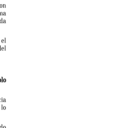
ron
gma
ada
 el
del
olo
cia
lo
ado