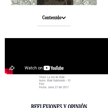
Contenido
Título: La voz de Iñaki
Autor: Iñaki Gabilondo – El
País
Fecha: Junio 27 del 2017
REFLEXIONES Y OPINIÓN